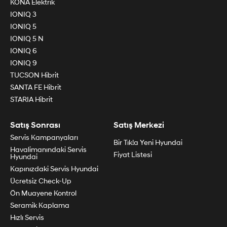
KONA Elektrik
IONIQ 3
IONIQ 5
IONIQ 5 N
IONIQ 6
IONIQ 9
TUCSON Hibrit
SANTA FE Hibrit
STARIA Hibrit
Satış Sonrası
Satış Merkezi
Servis Kampanyaları
Bir Tık!a Yeni Hyundai
Havalimanındaki Servis
Fiyat Listesi
Hyundai
Kapınızdaki Servis Hyundai
Ücretsiz Check-Up
Ön Muayene Kontrol
Seramik Kaplama
Hızlı Servis