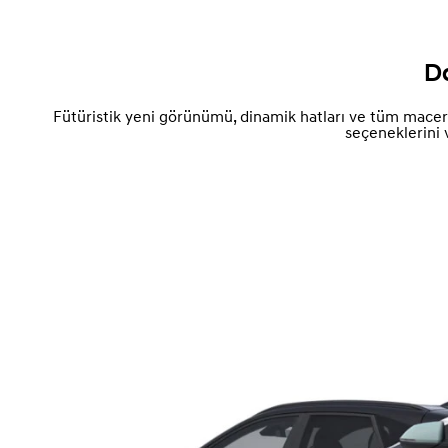
D
Fütüristik yeni görünümü, dinamik hatları ve tüm macerala
seçeneklerini 