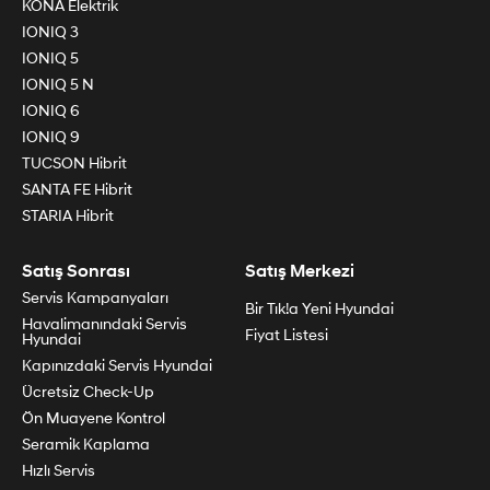
KONA Elektrik
IONIQ 3
IONIQ 5
IONIQ 5 N
IONIQ 6
IONIQ 9
TUCSON Hibrit
SANTA FE Hibrit
STARIA Hibrit
Satış Sonrası
Satış Merkezi
Servis Kampanyaları
Bir Tık!a Yeni Hyundai
Havalimanındaki Servis
Fiyat Listesi
Hyundai
Kapınızdaki Servis Hyundai
Ücretsiz Check-Up
Ön Muayene Kontrol
Seramik Kaplama
Hızlı Servis